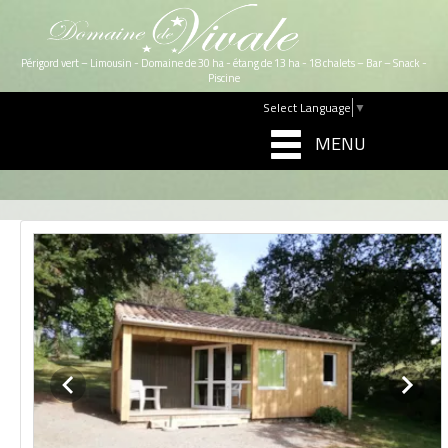
Périgord vert – Limousin - Domaine de 30 ha - étang de 13 ha - 18 chalets – Bar – Snack -
Piscine
Select Language
▼
MENU